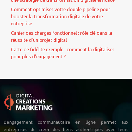
une stratégie de transformation digitale efficace
Comment optimiser votre double pipeline pour
booster la transformation digitale de votre
entreprise
Cahier des charges fonctionnel : rôle clé dans la
réussite d’un projet digital
Carte de fidélité exemple : comment la digitaliser
pour plus d’engagement ?
L’engagement communautaire en ligne permet aux
entreprises de créer des liens authentiques avec leurs