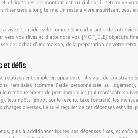
t obligatoires. Ce montant est crucial car il détermine votre
fs financiers à long terme. Un reste à vivre insuffisant peut en
e à vivre. Considérez-le comme le « carburant » de votre vie
ger vers vos rêves et d’atteindre vos [MOT_CLE] objectifs fin
agisse de l’achat d’une maison, de la préparation de votre retr
s et défis
st relativement simple en apparence : il s’agit de soustraire
ions familiales (comme l’aide personnalisée au logement), 
ou le remboursement de prêt immobilier (qui représente souv
), les impôts (impôt sur le revenu, taxe foncière), les mensua
les charges diverses. Le suivi régulier de ces dépenses est vit
us, puis à additionner toutes ses dépenses fixes, et enfin à