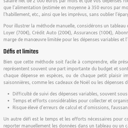
salaire net de 2 000 euros par mois et que vos dépenses fix
que l’alimentation (estimée en moyenne à 350 euros par moi
l’habillement, etc., ainsi que les imprévus, sans oublier l’ép
Pour illustrer la méthode manuelle, considérons un tableau de
Loyer (700€), Crédit Auto (200€), Assurances (100€), Abonne
marge de manœuvre limitée pour les dépenses variables et l
Défis et limites
Bien que cette méthode soit facile à comprendre, elle présen
représentent souvent une part importante du budget et sont 
chaque dépense en espèces, ou de chaque petit plaisir im
saisonnières, comme les cadeaux de Noël ou les dépenses de v
Difficulté de suivi des dépenses variables, souvent sous
Temps et efforts considérables pour collecter et organi
Risque élevé d’erreurs de calcul et d’omissions, faussant 
Un autre défi est le temps et les efforts nécessaires pour co
reporter manuellement les données dans un tableau ou un cah