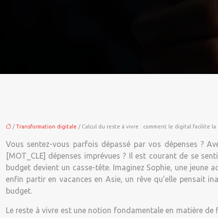
/
Transformation digitale
/ Calcul du reste à vivre : comment le digital facilite l
Vous sentez-vous parfois dépassé par vos dépenses ? Avez-
[MOT_CLE] dépenses imprévues ? Il est courant de se sent
budget devient un casse-tête. Imaginez Sophie, une jeune ac
enfin partir en vacances en Asie, un rêve qu’elle pensait i
budget.
Le reste à vivre est une notion fondamentale en matière de 