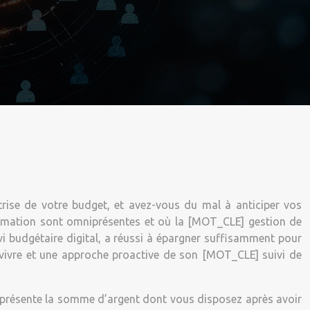
trise de votre budget, et avez-vous du mal à anticiper vos
ommation sont omniprésentes et où la [MOT_CLE] gestion de
vi budgétaire digital, a réussi à épargner suffisamment pour
 à vivre et une approche proactive de son [MOT_CLE] suivi de
 représente la somme d’argent dont vous disposez après avoir