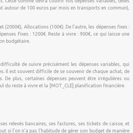
os. Cette somme devra couvrir vos dépenses variables, telles
vent autour de 100 euros par mois en transports en commun),
 (2000€), Allocations (100€). De l’autre, les dépenses fixes :
enses Fixes : 1200€. Reste à vivre : 900€, ce qui laisse une
on budgétaire.
 difficulté de suivre précisément les dépenses variables, qui
 Il est souvent difficile de se souvenir de chaque achat, de
 De plus, certaines dépenses peuvent être irrégulières ou
 du reste à vivre et la [MOT_CLE] planification financière.
ses relevés bancaires, ses factures, ses tickets de caisse, et
ut si l’on n’a pas l’habitude de gérer son budget de manière