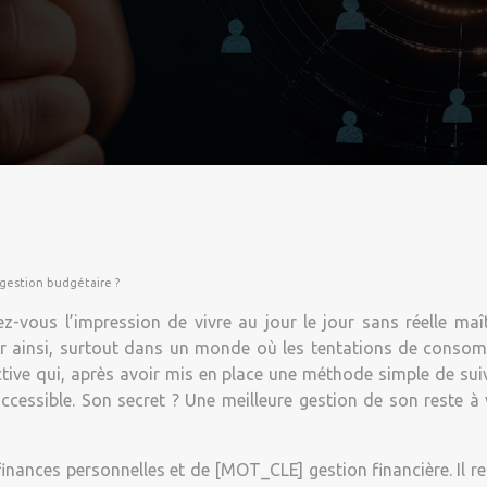
a gestion budgétaire ?
vous l’impression de vivre au jour le jour sans réelle maî
ir ainsi, surtout dans un monde où les tentations de cons
tive qui, après avoir mis en place une méthode simple de sui
naccessible. Son secret ? Une meilleure gestion de son reste
finances personnelles et de [MOT_CLE] gestion financière. Il