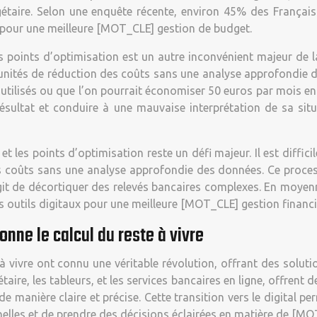
gétaire. Selon une enquête récente, environ 45% des Français 
 pour une meilleure [MOT_CLE] gestion de budget.
 points d’optimisation est un autre inconvénient majeur de la 
rtunités de réduction des coûts sans une analyse approfondie 
ilisés ou que l’on pourrait économiser 50 euros par mois en r
 résultat et conduire à une mauvaise interprétation de sa si
t les points d’optimisation reste un défi majeur. Il est diffici
es coûts sans une analyse approfondie des données. Ce process
it de décortiquer des relevés bancaires complexes. En moyenn
s outils digitaux pour une meilleure [MOT_CLE] gestion financi
onne le calcul du reste à vivre
e à vivre ont connu une véritable révolution, offrant des sol
aire, les tableurs, et les services bancaires en ligne, offrent 
e de manière claire et précise. Cette transition vers le digital
elles et de prendre des décisions éclairées en matière de [MO