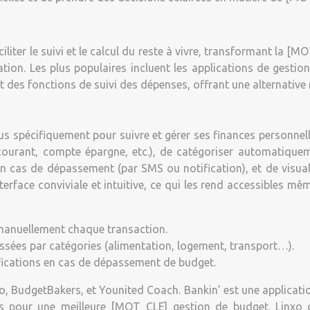
iliter le suivi et le calcul du reste à vivre, transformant la [
ation. Les plus populaires incluent les applications de gesti
nt des fonctions de suivi des dépenses, offrant une alternativ
us spécifiquement pour suivre et gérer ses finances personnell
rant, compte épargne, etc.), de catégoriser automatiquement
en cas de dépassement (par SMS ou notification), et de visua
nterface conviviale et intuitive, ce qui les rend accessibles
 manuellement chaque transaction.
ssées par catégories (alimentation, logement, transport…).
ifications en cas de dépassement de budget.
nxo, BudgetBakers, et Younited Coach. Bankin’ est une applica
és pour une meilleure [MOT_CLE] gestion de budget. Linxo of