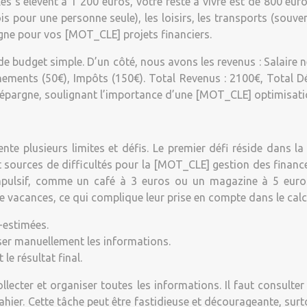
es s’élèvent à 1 200 euros, votre reste à vivre est de 800 eur
s pour une personne seule), les loisirs, les transports (sou
argne pour vos [MOT_CLE] projets financiers.
 budget simple. D’un côté, nous avons les revenus : Salaire net
ments (50€), Impôts (150€). Total Revenus : 2100€, Total Dép
’épargne, soulignant l’importance d’une [MOT_CLE] optimisati
te plusieurs limites et défis. Le premier défi réside dans la
sources de difficultés pour la [MOT_CLE] gestion des finances.
pulsif, comme un café à 3 euros ou un magazine à 5 euros.
acances, ce qui complique leur prise en compte dans le calcul
-estimées.
ser manuellement les informations.
le résultat final.
llecter et organiser toutes les informations. Il faut consulter 
ier. Cette tâche peut être fastidieuse et décourageante, surto