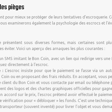
les pièges
t pour mieux se protéger de leurs tentatives d’escroquerie. Ce
. Nous examinerons également la psychologie des escrocs et l’é
e présentent sous diverses formes, mais certaines sont plu
es éviter. Voici un aperçu des arnaques les plus courantes :
n SMS imitant le Bon Coin, avec un lien qui redirige vers une 
ez directement à l’escroc.
e :
L’escroc insiste pour que le paiement se fasse via un aut
Coin ou en proposant des frais réduits. En acceptant, vous pe
ice client du Bon Coin et vous contacte par email ou téléphon
ent des logos et des chartes graphiques officielles pour gagne
n accord sur le prix, l’escroc prétend avoir effectué le paiem
 vérification pour « débloquer » les fonds. C’est une techniqu
transporteur (souvent inventé) pour livrer l’objet et vous dema