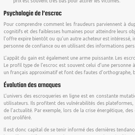
prix est souvent très bas pour attirer les victimes.
Psychologie de l’escroc
Pour comprendre comment les fraudeurs parviennent à duper 
cognitifs et des faiblesses humaines pour atteindre leurs ob
l’offre expire bientôt ou qu’un autre acheteur est intéressé, 
personne de confiance ou en utilisant des informations pers
L’appât du gain est également une arme puissante. Les escroc
Le profil type de l’escroc est souvent celui d’une personne 
un français approximatif et font des fautes d’orthographe, b
Évolution des arnaques
L’univers des escroqueries en ligne est en constante mutat
utilisateurs. Ils profitent des vulnérabilités des plateform
de l’actualité. Par exemple, lors de la crise énergétique, 
ont proliféré.
Il est donc capital de se tenir informé des dernières tendan