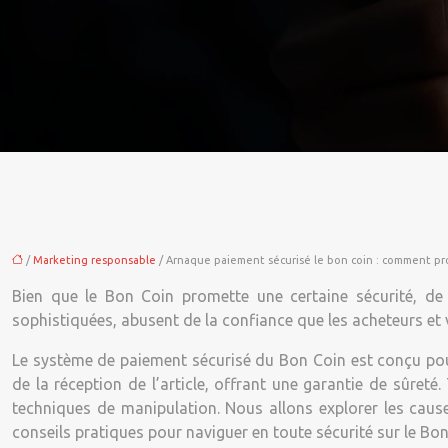
/
Marketing responsable
/ Arnaque paiement sécurisé le bon coin : comment pro
Bien que le Bon Coin promette une certaine sécurité, de
sophistiquées, abusent de la confiance que les acheteurs et 
Le système de paiement sécurisé du Bon Coin est conçu pour 
de la réception de l’article, offrant une garantie de sûreté
techniques de manipulation. Nous allons explorer les cause
conseils pratiques pour naviguer en toute sécurité sur le Bon