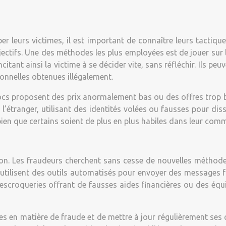
leurs victimes, il est important de connaître leurs tactique
jectifs. Une des méthodes les plus employées est de jouer sur 
incitant ainsi la victime à se décider vite, sans réfléchir. Ils 
onnelles obtenues illégalement.
s proposent des prix anormalement bas ou des offres trop belle
à l’étranger, utilisant des identités volées ou fausses pour di
ien que certains soient de plus en plus habiles dans leur com
ion. Les fraudeurs cherchent sans cesse de nouvelles méthodes
es, utilisent des outils automatisés pour envoyer des message
des escroqueries offrant de fausses aides financières ou des
ces en matière de fraude et de mettre à jour régulièrement ses