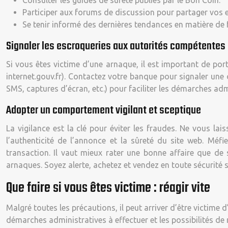
Consulter les guides de sûreté publiés par le Bon Coin.
Participer aux forums de discussion pour partager vos e
Se tenir informé des dernières tendances en matière de f
Signaler les escroqueries aux autorités compétentes
Si vous êtes victime d’une arnaque, il est important de por
internet.gouv.fr). Contactez votre banque pour signaler une
SMS, captures d’écran, etc.) pour faciliter les démarches adm
Adopter un comportement vigilant et sceptique
La vigilance est la clé pour éviter les fraudes. Ne vous lais
l’authenticité de l’annonce et la sûreté du site web. Méf
transaction. Il vaut mieux rater une bonne affaire que de 
arnaques. Soyez alerte, achetez et vendez en toute sécurité
Que faire si vous êtes victime : réagir vite
Malgré toutes les précautions, il peut arriver d’être victime d
démarches administratives à effectuer et les possibilités d