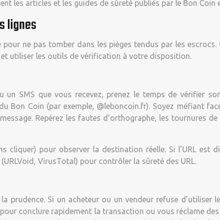
nt les articles et les guides de sûreté publiés par le Bon Coin 
s lignes
le pour ne pas tomber dans les pièges tendus par les escrocs. C
utiliser les outils de vérification à votre disposition.
u un SMS que vous recevez, prenez le temps de vérifier so
 du Bon Coin (par exemple, @leboncoin.fr). Soyez méfiant fa
message. Repérez les fautes d’orthographe, les tournures de
ns cliquer) pour observer la destination réelle. Si l’URL est 
s (URLVoid, VirusTotal) pour contrôler la sûreté des URL.
 la prudence. Si un acheteur ou un vendeur refuse d’utiliser l
n pour conclure rapidement la transaction ou vous réclame des 