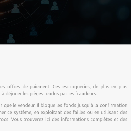
es offres de paiement. Ces escroqueries, de plus en plus
 à déjouer les pièges tendus par les fraudeurs.
 que le vendeur. Il bloque les fonds jusqu’à la confirmation
ner ce système, en exploitant des failles ou en utilisant des
crocs. Vous trouverez ici des informations complètes et des