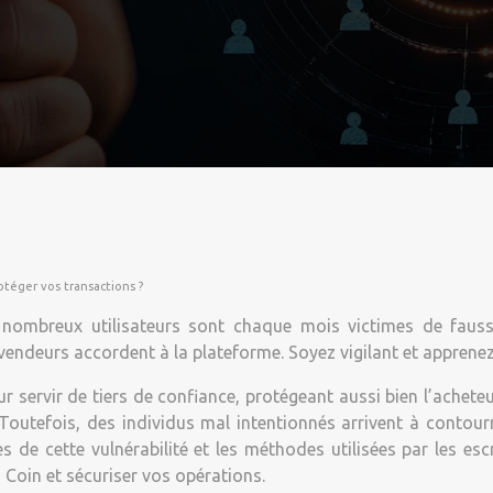
téger vos transactions ?
 nombreux utilisateurs sont chaque mois victimes de fauss
vendeurs accordent à la plateforme. Soyez vigilant et apprenez
servir de tiers de confiance, protégeant aussi bien l’acheteur
. Toutefois, des individus mal intentionnés arrivent à contour
s de cette vulnérabilité et les méthodes utilisées par les es
 Coin et sécuriser vos opérations.