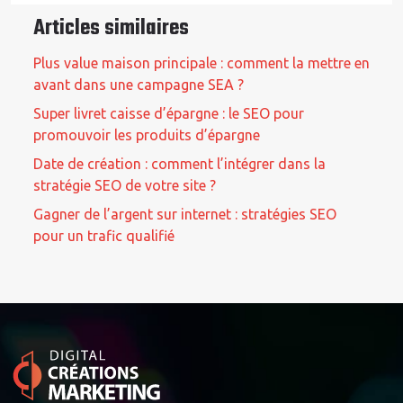
Articles similaires
Plus value maison principale : comment la mettre en
avant dans une campagne SEA ?
Super livret caisse d’épargne : le SEO pour
promouvoir les produits d’épargne
Date de création : comment l’intégrer dans la
stratégie SEO de votre site ?
Gagner de l’argent sur internet : stratégies SEO
pour un trafic qualifié