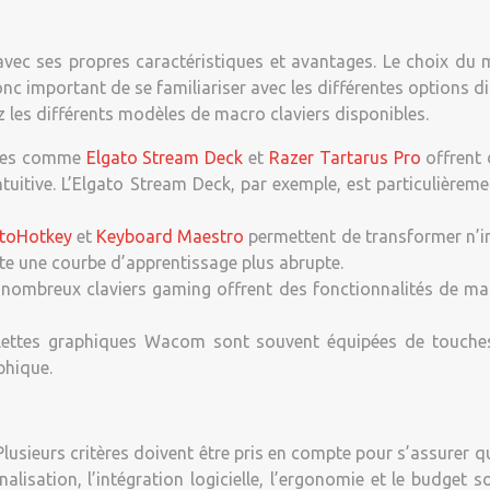
vec ses propres caractéristiques et avantages. Le choix du 
nc important de se familiariser avec les différentes options di
 les différents modèles de macro claviers disponibles.
ques comme
Elgato Stream Deck
et
Razer Tartarus Pro
offrent
intuitive. L’Elgato Stream Deck, par exemple, est particulièr
toHotkey
et
Keyboard Maestro
permettent de transformer n’im
ite une courbe d’apprentissage plus abrupte.
ombreux claviers gaming offrent des fonctionnalités de mac
lettes graphiques Wacom sont souvent équipées de touches 
phique.
. Plusieurs critères doivent être pris en compte pour s’assurer 
nalisation, l’intégration logicielle, l’ergonomie et le budge