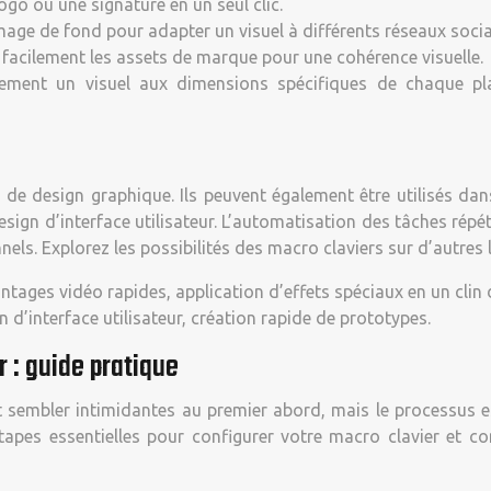
logo ou une signature en un seul clic.
’image de fond pour adapter un visuel à différents réseaux soci
 facilement les assets de marque pour une cohérence visuelle.
ment un visuel aux dimensions spécifiques de chaque plat
ls de design graphique. Ils peuvent également être utilisés dan
sign d’interface utilisateur. L’automatisation des tâches répét
nels. Explorez les possibilités des macro claviers sur d’autres l
tages vidéo rapides, application d’effets spéciaux en un clin d
d’interface utilisateur, création rapide de prototypes.
r : guide pratique
t sembler intimidantes au premier abord, mais le processus est
étapes essentielles pour configurer votre macro clavier et