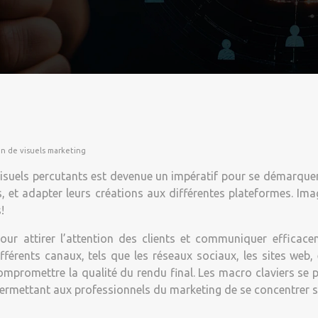
on de visuels marketing
visuels percutants est devenue un impératif pour se démarque
 et adapter leurs créations aux différentes plateformes. Imag
!
 pour attirer l’attention des clients et communiquer effica
érents canaux, tels que les réseaux sociaux, les sites web, et
mpromettre la qualité du rendu final. Les macro claviers se
 permettant aux professionnels du marketing de se concentrer sur