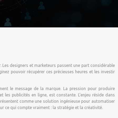
r. Les designers et marketeurs passent une part considérable
inez pouvoir récupérer ces précieuses heures et les investir
cement le message de la marque. La pression pour produire
 les publicités en ligne, est constante. L’enjeu réside dans
 présentent comme une solution ingénieuse pour automatiser
 ce qui compte vraiment : la stratégie et la créativité.