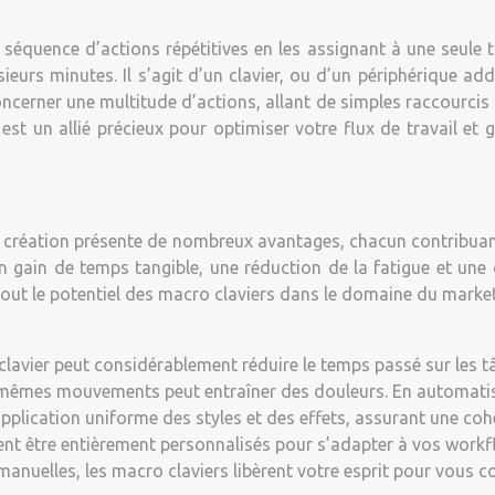
séquence d’actions répétitives en les assignant à une seule to
eurs minutes. Il s’agit d’un clavier, ou d’un périphérique 
oncerner une multitude d’actions, allant de simples raccour
est un allié précieux pour optimiser votre flux de travail 
e création présente de nombreux avantages, chacun contribuant 
n gain de temps tangible, une réduction de la fatigue et une 
tout le potentiel des macro claviers dans le domaine du marke
 clavier peut considérablement réduire le temps passé sur les tâ
mêmes mouvements peut entraîner des douleurs. En automatisan
plication uniforme des styles et des effets, assurant une cohé
ent être entièrement personnalisés pour s’adapter à vos workf
nuelles, les macro claviers libèrent votre esprit pour vous con