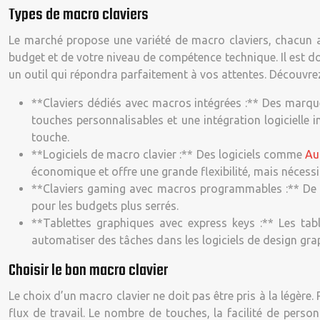
Types de macro claviers
Le marché propose une variété de macro claviers, chacun a
budget et de votre niveau de compétence technique. Il est do
un outil qui répondra parfaitement à vos attentes. Découvrez
**Claviers dédiés avec macros intégrées :** Des mar
touches personnalisables et une intégration logicielle 
touche.
**Logiciels de macro clavier :** Des logiciels comme
Au
économique et offre une grande flexibilité, mais nécess
**Claviers gaming avec macros programmables :** De n
pour les budgets plus serrés.
**Tablettes graphiques avec express keys :** Les tab
automatiser des tâches dans les logiciels de design gra
Choisir le bon macro clavier
Le choix d’un macro clavier ne doit pas être pris à la légère
flux de travail. Le nombre de touches, la facilité de person