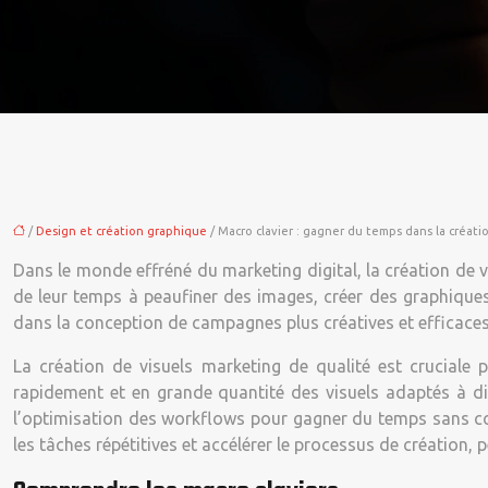
/
Design et création graphique
/ Macro clavier : gagner du temps dans la créati
Dans le monde effréné du marketing digital, la création de 
de leur temps à peaufiner des images, créer des graphiques,
dans la conception de campagnes plus créatives et efficaces
La création de visuels marketing de qualité est cruciale
rapidement et en grande quantité des visuels adaptés à diff
l’optimisation des workflows pour gagner du temps sans co
les tâches répétitives et accélérer le processus de création,